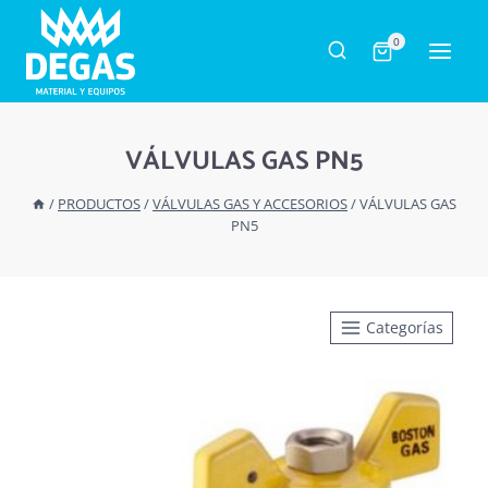
Saltar
al
0
contenido
VÁLVULAS GAS PN5
/
PRODUCTOS
/
VÁLVULAS GAS Y ACCESORIOS
/
VÁLVULAS GAS
PN5
Categorías