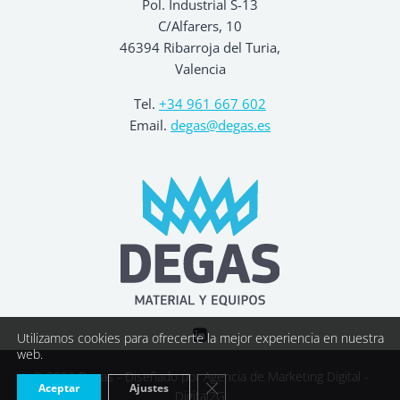
Pol. Industrial S-13
C/Alfarers, 10
46394 Ribarroja del Turia,
Valencia
Tel.
+34 961 667 602
Email.
degas@degas.es
Utilizamos cookies para ofrecerte la mejor experiencia en nuestra
web.
© 2026 Degas - Diseñado por
Agencia de Marketing Digital -
Cerrar el banner de cookies R
Aceptar
Ajustes
Digital2G