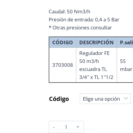
Caudal: 50 Nm3/h
Presión de entrada: 0,4 a 5 Bar
* Otras presiones consultar
CÓDIGO
DESCRIPCIÓN
P.sal
Regulador FE
50 m3/h
55
3703008
escuadra TL
mbar
3/4″ x TL 1″1/2
Código
REGULADOR
MPB