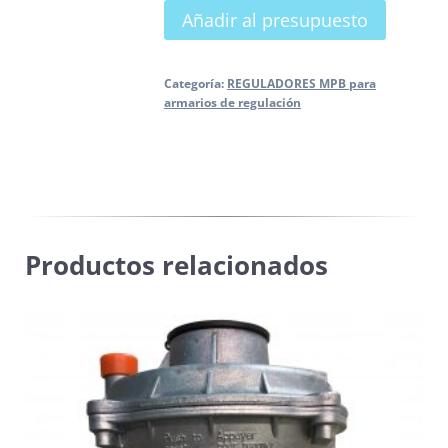
Añadir al presupuesto
FE-
50
para
Categoría:
REGULADORES MPB para
armarios de regulación
armario
de
regulación
FIORENTINI
cantidad
Productos relacionados