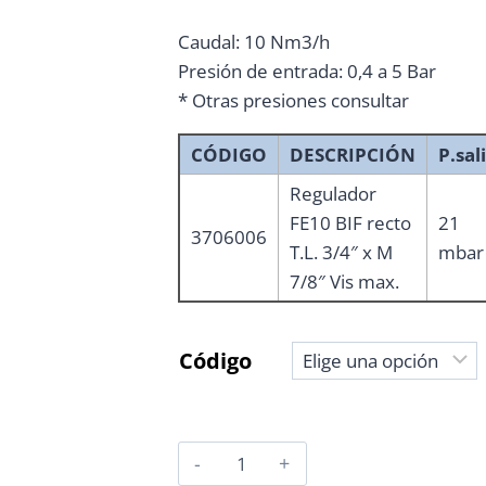
Caudal: 10 Nm3/h
Presión de entrada: 0,4 a 5 Bar
* Otras presiones consultar
CÓDIGO
DESCRIPCIÓN
P.sal
Regulador
FE10 BIF recto
21
3706006
T.L. 3/4″ x M
mbar
7/8″ Vis max.
Código
REGULADOR
MPB