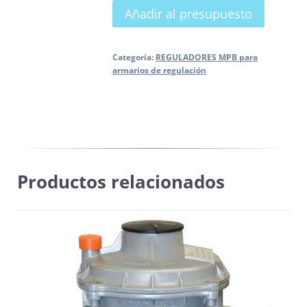
Añadir al presupuesto
FE-
10
RECTO
Categoría:
REGULADORES MPB para
armarios de regulación
para
armario
de
regulación
FIORENTINI
cantidad
Productos relacionados