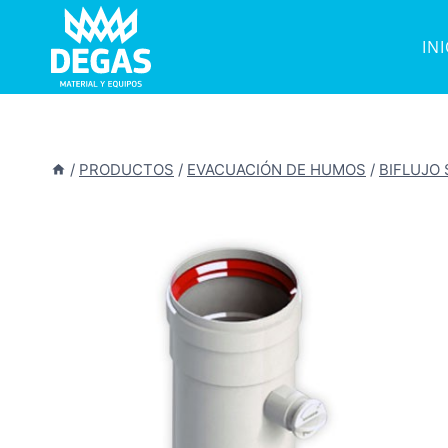
Saltar
al
IN
contenido
/
PRODUCTOS
/
EVACUACIÓN DE HUMOS
/
BIFLUJO