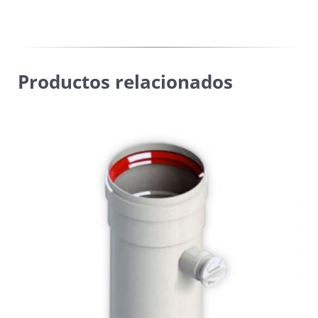
FAGOR
-
SAUNIER
-
Productos relacionados
VAILLANT
cantidad