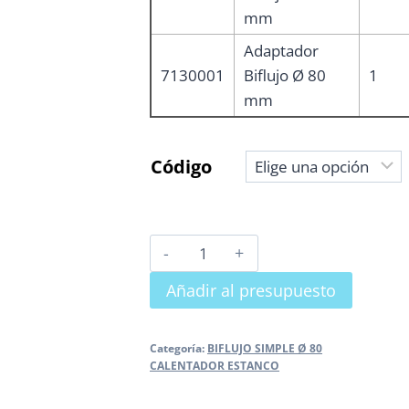
mm
Adaptador
7130001
Biflujo Ø 80
1
mm
Código
ADAPTADOR
BIFLUJO
Añadir al presupuesto
COMPATIBLE
ARISTON
-
Categoría:
BIFLUJO SIMPLE Ø 80
CALENTADOR ESTANCO
BAXI
-