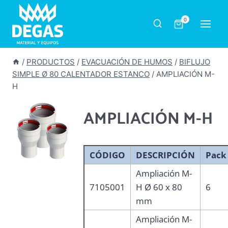
Saltar
al
0
contenido
/
PRODUCTOS
/
EVACUACIÓN DE HUMOS
/
BIFLUJO
SIMPLE Ø 80 CALENTADOR ESTANCO
/
AMPLIACIÓN M-
H
AMPLIACIÓN M-H
CÓDIGO
DESCRIPCIÓN
Pack
Ampliación M-
7105001
H Ø 60 x 80
6
mm
Ampliación M-