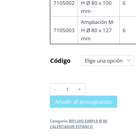
7105002
H Ø 80 x 100
6
mm
Ampliación M-
7105003
H Ø 80 x 127
6
mm
Código
AMPLIACIÓN
M-
Añadir al presupuesto
H
cantidad
Categoría:
BIFLUJO SIMPLE Ø 80
CALENTADOR ESTANCO