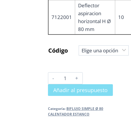
Deflector
aspiracion
7122001
10
horizontal H Ø
80 mm
Código
DEFLECTOR
ASPIRACION
Añadir al presupuesto
HORIZONTAL
cantidad
Categoría:
BIFLUJO SIMPLE Ø 80
CALENTADOR ESTANCO