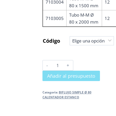
7103004
12
80 x 1500 mm
Tubo M-M Ø
7103005
12
80 x 2000 mm
Código
TUBO
M-
Añadir al presupuesto
M
Ø
80
Categoría:
BIFLUJO SIMPLE Ø 80
CALENTADOR ESTANCO
cantidad