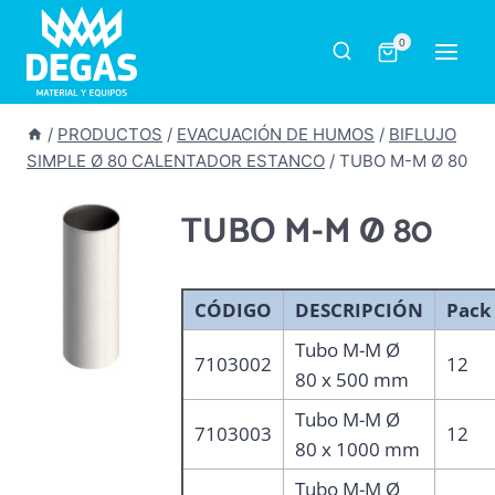
Saltar
al
0
contenido
/
PRODUCTOS
/
EVACUACIÓN DE HUMOS
/
BIFLUJO
SIMPLE Ø 80 CALENTADOR ESTANCO
/
TUBO M-M Ø 80
TUBO M-M Ø 80
CÓDIGO
DESCRIPCIÓN
Pack
Tubo M-M Ø
7103002
12
80 x 500 mm
Tubo M-M Ø
7103003
12
80 x 1000 mm
Tubo M-M Ø