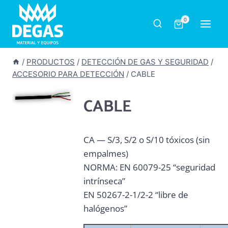
Saltar
al
0
contenido
/
PRODUCTOS
/
DETECCIÓN DE GAS Y SEGURIDAD
/
ACCESORIO PARA DETECCIÓN
/
CABLE
CABLE
CA — S/3, S/2 o S/10 tóxicos (sin
empalmes)
NORMA: EN 60079-25 “seguridad
intrínseca”
EN 50267-2-1/2-2 “libre de
halógenos”