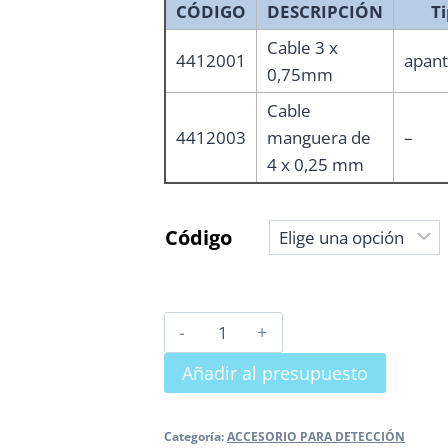
CÓDIGO
DESCRIPCIÓN
T
Cable 3 x
4412001
apant
0,75mm
Cable
4412003
manguera de
–
4 x 0,25 mm
Código
CABLE
cantidad
Añadir al presupuesto
Categoría:
ACCESORIO PARA DETECCIÓN