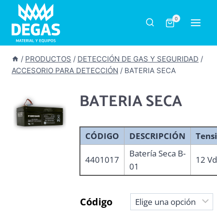
Saltar
al
0
contenido
/
PRODUCTOS
/
DETECCIÓN DE GAS Y SEGURIDAD
/
ACCESORIO PARA DETECCIÓN
/
BATERIA SECA
BATERIA SECA
CÓDIGO
DESCRIPCIÓN
Tens
Batería Seca B-
4401017
12 Vd
01
Código