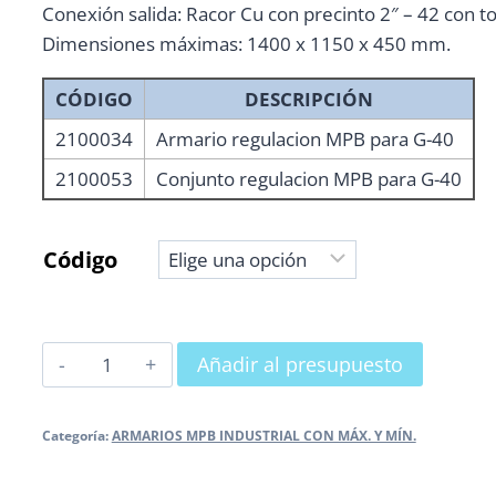
Conexión salida: Racor Cu con precinto 2″ – 42 con t
Dimensiones máximas: 1400 x 1150 x 450 mm.
CÓDIGO
DESCRIPCIÓN
2100034
Armario regulacion MPB para G-40
2100053
Conjunto regulacion MPB para G-40
Código
ARMARIO
Añadir al presupuesto
MPB
A65
Categoría:
ARMARIOS MPB INDUSTRIAL CON MÁX. Y MÍN.
PARA
CONTADOR