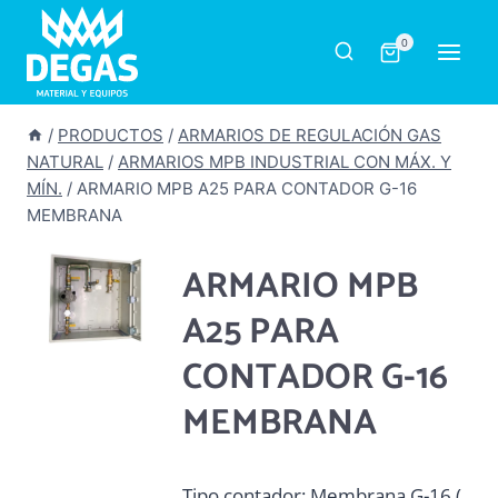
Saltar
al
0
contenido
/
PRODUCTOS
/
ARMARIOS DE REGULACIÓN GAS
NATURAL
/
ARMARIOS MPB INDUSTRIAL CON MÁX. Y
MÍN.
/
ARMARIO MPB A25 PARA CONTADOR G-16
MEMBRANA
ARMARIO MPB
A25 PARA
CONTADOR G-16
MEMBRANA
Tipo contador: Membrana G-16 (