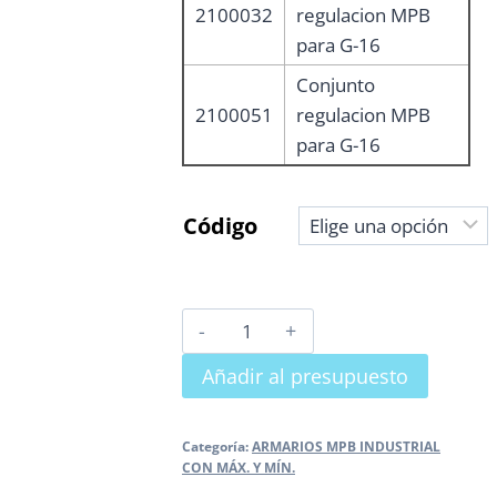
2100032
regulacion MPB
para G-16
Conjunto
2100051
regulacion MPB
para G-16
Código
ARMARIO
MPB
Añadir al presupuesto
A25
PARA
CONTADOR
Categoría:
ARMARIOS MPB INDUSTRIAL
CON MÁX. Y MÍN.
G-