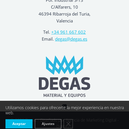
C/Alfarers, 10
46394 Ribarroja del Turia,
Valencia
Tel.
+34 961 667 602
Email.
degas@degas.es
Utilizamos cookies para ofrecerte la mejor experiencia en nuestra
web.
© 2026 Degas - Diseñado por
Agencia de Marketing Digital -
Cerrar el banner de cookies R
Aceptar
Ajustes
Digital2G