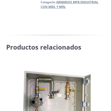
CONTADOR
Categoría:
ARMARIOS MPB INDUSTRIAL
CON MÁX. Y MÍN.
G-
65
MEMBRANA
cantidad
Productos relacionados