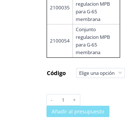
regulacion MPB
2100035
para G-65
membrana
Conjunto
regulacion MPB
2100054
para G-65
membrana
Código
ARMARIO
MPB
Añadir al presupuesto
A100
PARA