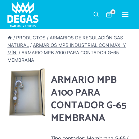
Saltar
al
0
contenido
/
PRODUCTOS
/
ARMARIOS DE REGULACIÓN GAS
NATURAL
/
ARMARIOS MPB INDUSTRIAL CON MÁX. Y
MÍN.
/
ARMARIO MPB A100 PARA CONTADOR G-65
MEMBRANA
ARMARIO MPB
A100 PARA
CONTADOR G-65
MEMBRANA
Tipo contador: Membrana G-65 (