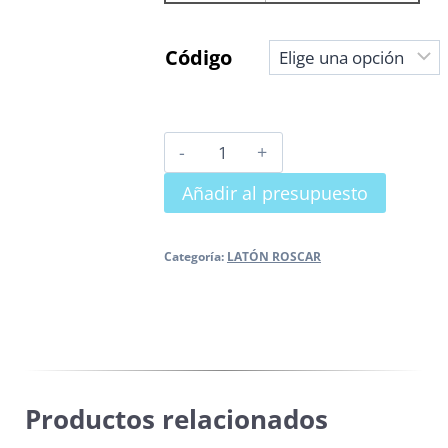
Código
TE
LATON
Añadir al presupuesto
H
cantidad
Categoría:
LATÓN ROSCAR
Productos relacionados