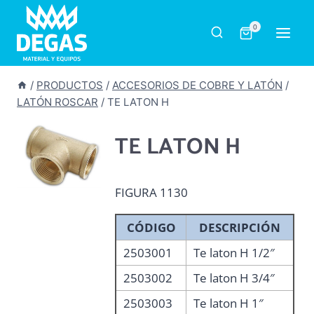
Saltar
al
0
contenido
/
PRODUCTOS
/
ACCESORIOS DE COBRE Y LATÓN
/
LATÓN ROSCAR
/
TE LATON H
TE LATON H
FIGURA 1130
CÓDIGO
DESCRIPCIÓN
2503001
Te laton H 1/2″
2503002
Te laton H 3/4″
2503003
Te laton H 1″