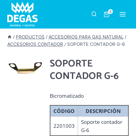
Saltar
al
0
contenido
/
PRODUCTOS
/
ACCESORIOS PARA GAS NATURAL
/
ACCESORIOS CONTADOR
/
SOPORTE CONTADOR G-6
SOPORTE
CONTADOR G-6
Bicromatizado
CÓDIGO
DESCRIPCIÓN
Soporte contador
2201003
G-6