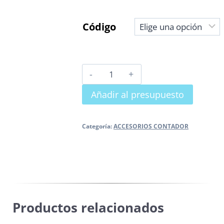
Código
SOPORTE
CONTADOR
Añadir al presupuesto
G-
6
cantidad
Categoría:
ACCESORIOS CONTADOR
Productos relacionados