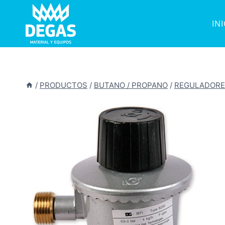
Saltar
al
IN
contenido
/
PRODUCTOS
/
BUTANO / PROPANO
/
REGULADORE