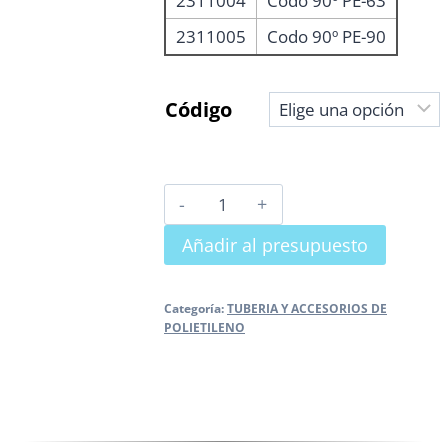
2311004
Codo 90º PE-63
2311005
Codo 90º PE-90
Código
CODO
PE
Añadir al presupuesto
SDR
-
11
Categoría:
TUBERIA Y ACCESORIOS DE
POLIETILENO
cantidad