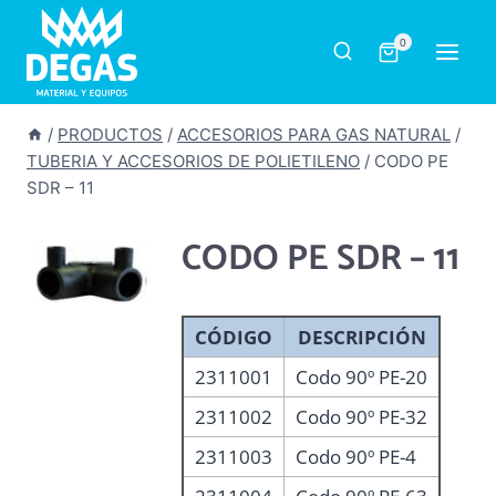
Saltar
al
0
contenido
/
PRODUCTOS
/
ACCESORIOS PARA GAS NATURAL
/
TUBERIA Y ACCESORIOS DE POLIETILENO
/
CODO PE
SDR – 11
CODO PE SDR – 11
CÓDIGO
DESCRIPCIÓN
2311001
Codo 90º PE-20
2311002
Codo 90º PE-32
2311003
Codo 90º PE-4