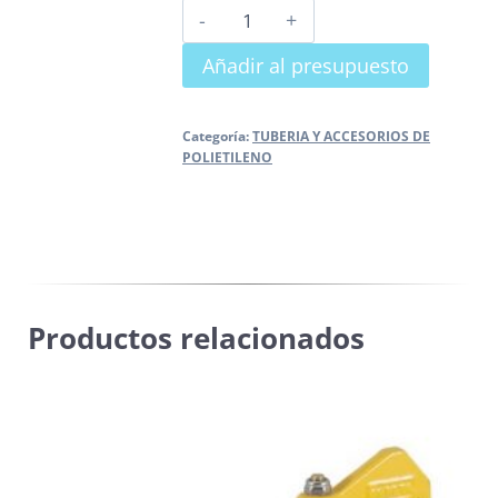
CASQUILLO
PARA
Añadir al presupuesto
VÁLVULA
MONOBLOCK
cantidad
Categoría:
TUBERIA Y ACCESORIOS DE
POLIETILENO
Productos relacionados