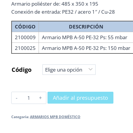
Armario poliéster de: 485 x 350 x 195
Conexión de entrada: PE32 / acero 1″ / Cu-28
CÓDIGO
DESCRIPCIÓN
2100009
Armario MPB A-50 PE-32 Ps: 55 mbar
2100025
Armario MPB A-50 PE-32 Ps: 150 mbar
Código
ARMARIO
Añadir al presupuesto
MPB
A-
Categoría:
ARMARIOS MPB DOMÉSTICO
50:
Caudal