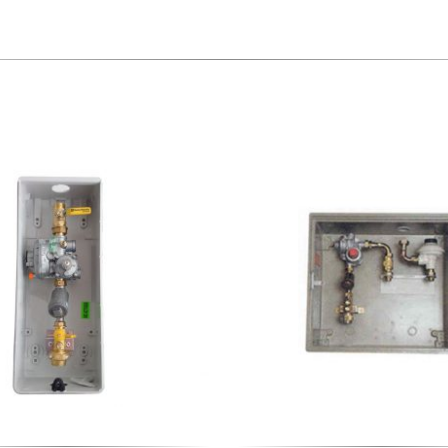
50
m3/h
BILBO
cantidad