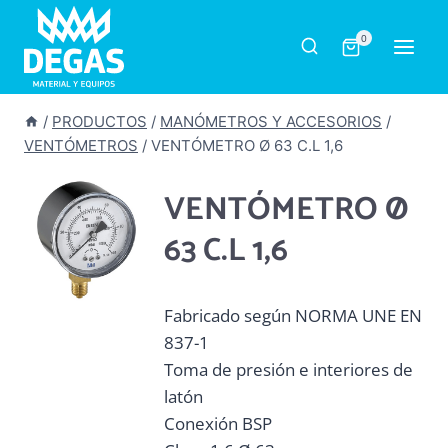
Saltar
al
0
contenido
/
PRODUCTOS
/
MANÓMETROS Y ACCESORIOS
/
VENTÓMETROS
/
VENTÓMETRO Ø 63 C.L 1,6
VENTÓMETRO Ø
63 C.L 1,6
Fabricado según NORMA UNE EN
837-1
Toma de presión e interiores de
latón
Conexión BSP