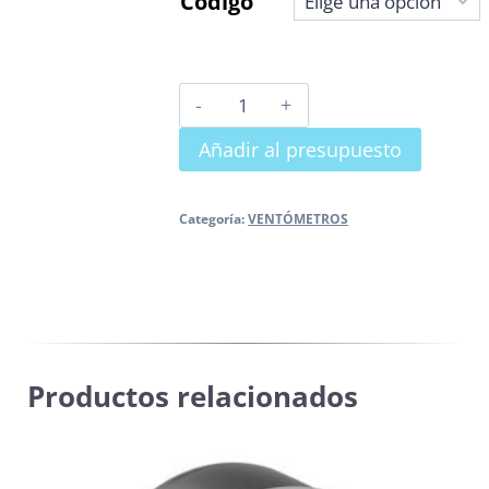
Código
VENTÓMETRO
Ø
Añadir al presupuesto
63
C.L
1,6
Categoría:
VENTÓMETROS
cantidad
Productos relacionados