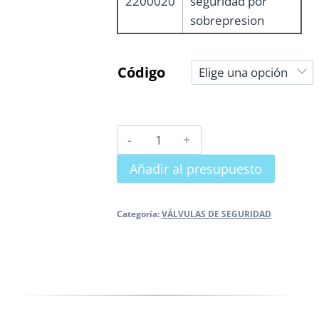
2200020
seguridad por
sobrepresion
Código
VALVULA
DE
Añadir al presupuesto
SEGURIDAD
POR
SOBREPRESIÓN
Categoría:
VÁLVULAS DE SEGURIDAD
cantidad