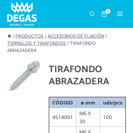
Saltar
al
0
contenido
/
PRODUCTOS
/
ACCESORIOS DE FIJACIÓN
/
TORNILLOS Y TIRAFONDOS
/
TIRAFONDO
ABRAZADERA
TIRAFONDO
ABRAZADERA
CÓDIGO
ø mm
uds/pcs
M6 X
4514001
100
30
M6 X