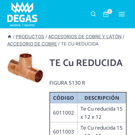
Saltar
al
0
contenido
/
PRODUCTOS
/
ACCESORIOS DE COBRE Y LATÓN
/
ACCESORIO DE COBRE
/
TE CU REDUCIDA
TE Cu REDUCIDA
FIGURA 5130 R
CÓDIGO
DESCRIPCIÓN
Te Cu reducida 15
6011002
x 12 x 12
Te Cu reducida 15
6011003