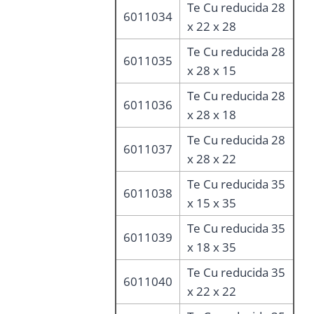
Te Cu reducida 28
6011034
x 22 x 28
Te Cu reducida 28
6011035
x 28 x 15
Te Cu reducida 28
6011036
x 28 x 18
Te Cu reducida 28
6011037
x 28 x 22
Te Cu reducida 35
6011038
x 15 x 35
Te Cu reducida 35
6011039
x 18 x 35
Te Cu reducida 35
6011040
x 22 x 22