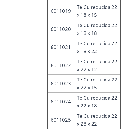
Te Cu reducida 22
6011019
x 18 x 15
Te Cu reducida 22
6011020
x 18 x 18
Te Cu reducida 22
6011021
x 18 x 22
Te Cu reducida 22
6011022
x 22 x 12
Te Cu reducida 22
6011023
x 22 x 15
Te Cu reducida 22
6011024
x 22 x 18
Te Cu reducida 22
6011025
x 28 x 22