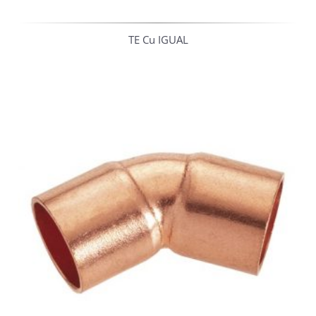
TE Cu IGUAL