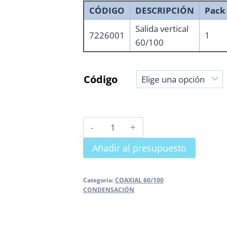
CÓDIGO
DESCRIPCIÓN
Pack
Salida vertical
7226001
1
60/100
Código
SALIDA
VERTICAL
Añadir al presupuesto
PP/Acero
lacado
Vaillant,
Categoría:
COAXIAL 60/100
CONDENSACIÓN
Saunier
Duval
T/M,