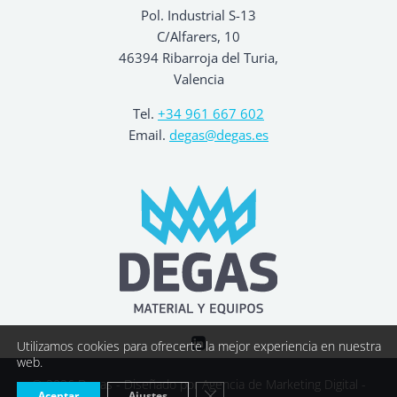
Pol. Industrial S-13
C/Alfarers, 10
46394 Ribarroja del Turia,
Valencia
Tel.
+34 961 667 602
Email.
degas@degas.es
Utilizamos cookies para ofrecerte la mejor experiencia en nuestra
web.
© 2026 Degas - Diseñado por
Agencia de Marketing Digital -
Cerrar el banner de cookies R
Aceptar
Ajustes