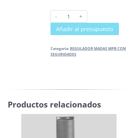
REGULADOR
MPB
Añadir al presupuesto
CON
VIS
MÁXIMA
Categoría:
REGULADOR MADAS MPB CON
SEGURIDADES
Y
MÍNIMA
cantidad
Productos relacionados