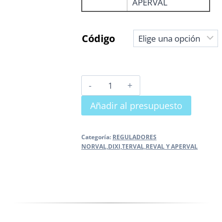
APERVAL
Código
REGULADOR
APERVAL
Añadir al presupuesto
cantidad
Categoría:
REGULADORES
NORVAL,DIXI,TERVAL,REVAL Y APERVAL