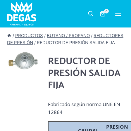
Saltar
al
0
contenido
/
PRODUCTOS
/
BUTANO / PROPANO
/
REDUCTORES
DE PRESIÓN
/
REDUCTOR DE PRESIÓN SALIDA FIJA
REDUCTOR DE
PRESIÓN SALIDA
FIJA
Fabricado según norma UNE EN
12864
PRESION
CAUDAL