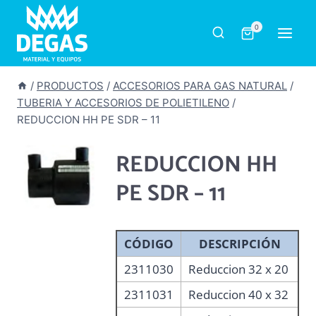
Saltar
al
0
contenido
/
PRODUCTOS
/
ACCESORIOS PARA GAS NATURAL
/
TUBERIA Y ACCESORIOS DE POLIETILENO
/
REDUCCION HH PE SDR – 11
REDUCCION HH
PE SDR – 11
CÓDIGO
DESCRIPCIÓN
2311030
Reduccion 32 x 20
2311031
Reduccion 40 x 32