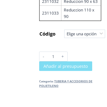
2311032
Reduccion 90 x 63
Reduccion 110 x
2311033
90
Código
REDUCCION
HH
Añadir al presupuesto
PE
SDR
-
Categoría:
TUBERIA Y ACCESORIOS DE
POLIETILENO
11
cantidad