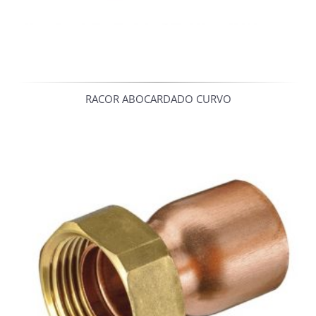
RACOR ABOCARDADO CURVO