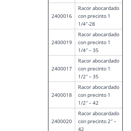
Racor abocardado
2400016
con precinto 1
1/4″-28
Racor abocardado
2400019
con precinto 1
1/4″ – 35
Racor abocardado
2400017
con precinto 1
1/2″ – 35
Racor abocardado
2400018
con precinto 1
1/2″ – 42
Racor abocardado
2400020
con precinto 2″ –
42