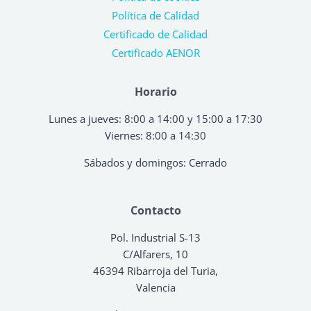
Política de Calidad
Certificado de Calidad
Certificado AENOR
Horario
Lunes a jueves: 8:00 a 14:00 y 15:00 a 17:30
Viernes: 8:00 a 14:30
Sábados y domingos: Cerrado
Contacto
Pol. Industrial S-13
C/Alfarers, 10
46394 Ribarroja del Turia,
Valencia