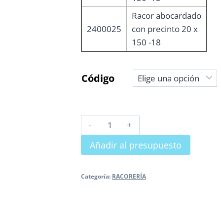
Racor abocardado
2400025
con precinto 20 x
150 -18
Código
RACORES
ABOCARDADO
Añadir al presupuesto
CON
PRECINTO
cantidad
Categoría:
RACORERÍA