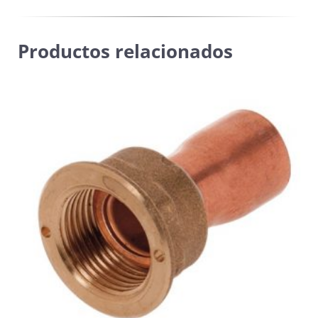
Productos relacionados