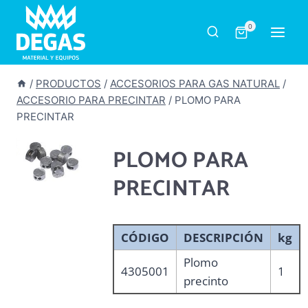
Saltar
al
0
contenido
/
PRODUCTOS
/
ACCESORIOS PARA GAS NATURAL
/
ACCESORIO PARA PRECINTAR
/
PLOMO PARA
PRECINTAR
PLOMO PARA
PRECINTAR
CÓDIGO
DESCRIPCIÓN
kg
Plomo
4305001
1
precinto