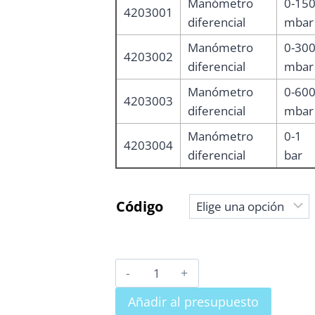
Manómetro
0-15
4203001
diferencial
mbar
Manómetro
0-30
4203002
diferencial
mbar
Manómetro
0-60
4203003
diferencial
mbar
Manómetro
0-1
4203004
diferencial
bar
Código
MANÓMETROS
DIFERENCIALES
Añadir al presupuesto
cantidad