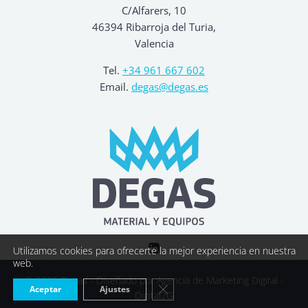
C/Alfarers, 10
46394 Ribarroja del Turia,
Valencia
Tel.
+34 961 667 602
Email.
degas@degas.es
Utilizamos cookies para ofrecerte la mejor experiencia en nuestra
web.
© 2026 Degas - Diseñado por
Agencia de Marketing Digital -
Cerrar el banner de cookies R
Aceptar
Ajustes
Digital2G