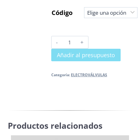
Código
ELECTROVÁLVULA
LATÓN
Añadir al presupuesto
REARME
MANUAL
N.C.
Categoría:
ELECTROVÁLVULAS
P.máx:
6
Bar
cantidad
Productos relacionados