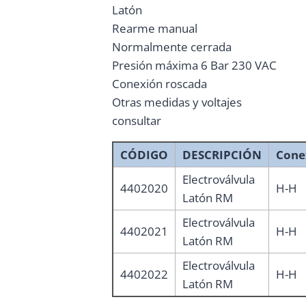
Latón
Rearme manual
Normalmente cerrada
Presión máxima 6 Bar 230 VAC
Conexión roscada
Otras medidas y voltajes
consultar
CÓDIGO
DESCRIPCIÓN
Cone
Electroválvula
4402020
H-H
Latón RM
Electroválvula
4402021
H-H
Latón RM
Electroválvula
4402022
H-H
Latón RM