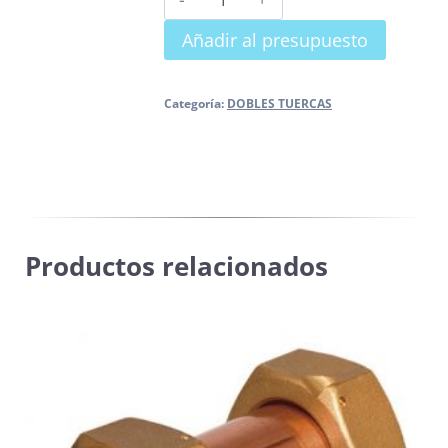
TUERCA
Añadir al presupuesto
H-
H
CURVA
Categoría:
DOBLES TUERCAS
ABOCARDADO
cantidad
Productos relacionados