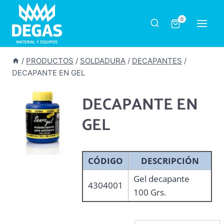
Saltar
al
0
contenido
/
PRODUCTOS
/
SOLDADURA
/
DECAPANTES
/
DECAPANTE EN GEL
DECAPANTE EN
GEL
CÓDIGO
DESCRIPCIÓN
Gel decapante
4304001
100 Grs.