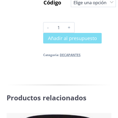
Código
DECAPANTE
EN
Añadir al presupuesto
GEL
cantidad
Categoría:
DECAPANTES
Productos relacionados