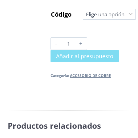
Código
CURVA
Cu
Añadir al presupuesto
90º
M-
H
Categoría:
ACCESORIO DE COBRE
cantidad
Productos relacionados