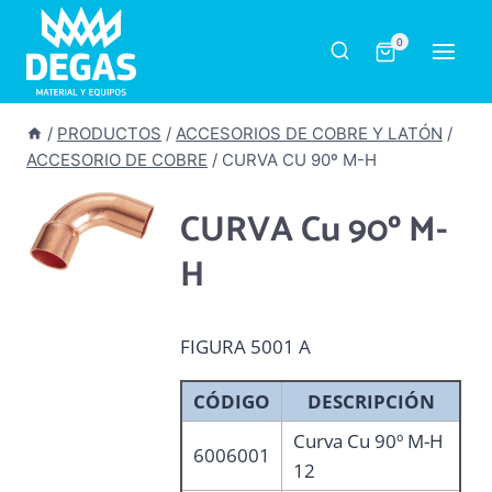
Saltar
al
0
contenido
/
PRODUCTOS
/
ACCESORIOS DE COBRE Y LATÓN
/
ACCESORIO DE COBRE
/
CURVA CU 90º M-H
CURVA Cu 90º M-
H
FIGURA 5001 A
CÓDIGO
DESCRIPCIÓN
Curva Cu 90º M-H
6006001
12