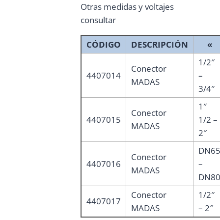
Otras medidas y voltajes
consultar
CÓDIGO
DESCRIPCIÓN
«
1/2″
Conector
4407014
–
MADAS
3/4″
1″
Conector
4407015
1/2 –
MADAS
2″
DN6
Conector
4407016
–
MADAS
DN8
Conector
1/2″
4407017
MADAS
– 2″