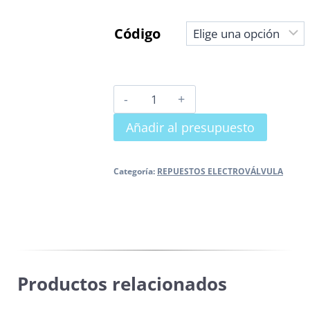
Código
CONECTOR
MADAS
Añadir al presupuesto
REARME
AUTOMÁTICO
cantidad
Categoría:
REPUESTOS ELECTROVÁLVULA
Productos relacionados