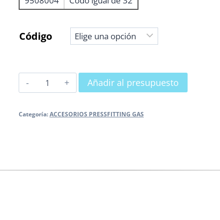
9508004
Codo igual de 32
Código
CODO
Añadir al presupuesto
IGUAL
cantidad
Categoría:
ACCESORIOS PRESSFITTING GAS