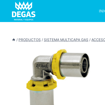
Saltar
al
IN
contenido
/
PRODUCTOS
/
SISTEMA MULTICAPA GAS
/
ACCESO