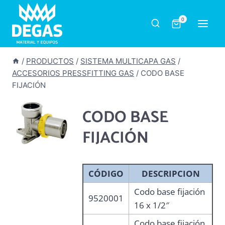
Saltar
al
0
contenido
/
PRODUCTOS
/
SISTEMA MULTICAPA GAS
/
ACCESORIOS PRESSFITTING GAS
/
CODO BASE
FIJACIÓN
CODO BASE
FIJACIÓN
CÓDIGO
DESCRIPCION
Codo base fijación
9520001
16 x 1/2″
Codo base fijación