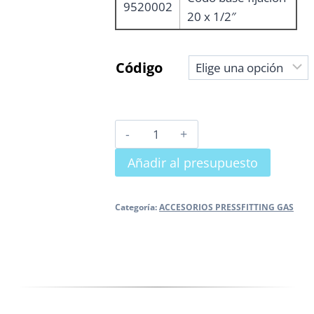
9520002
20 x 1/2″
Código
CODO
BASE
Añadir al presupuesto
FIJACIÓN
cantidad
Categoría:
ACCESORIOS PRESSFITTING GAS