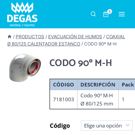
Saltar
al
0
contenido
/
PRODUCTOS
/
EVACUACIÓN DE HUMOS
/
COAXIAL
Ø 80/125 CALENTADOR ESTANCO
/
CODO 90º M-H
CODO 90º M-H
CÓDIGO
DESCRIPCIÓN
Pack
Codo 90º M-H
7181003
1
Ø 80/125 mm
Código