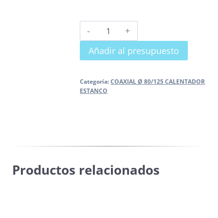
CODO
90º
Añadir al presupuesto
M-
H
cantidad
Categoría:
COAXIAL Ø 80/125 CALENTADOR
ESTANCO
Productos relacionados