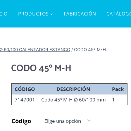
ICIO
PRODUCTOS
FABRICACIÓN
CATÁLOG
 Ø 60/100 CALENTADOR ESTANCO
/
CODO 45º M-H
CODO 45º M-H
CÓDIGO
DESCRIPCIÓN
Pack
7147001
Codo 45º M-H Ø 60/100 mm
1
Código