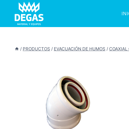
Saltar
al
IN
contenido
/
PRODUCTOS
/
EVACUACIÓN DE HUMOS
/
COAXIAL