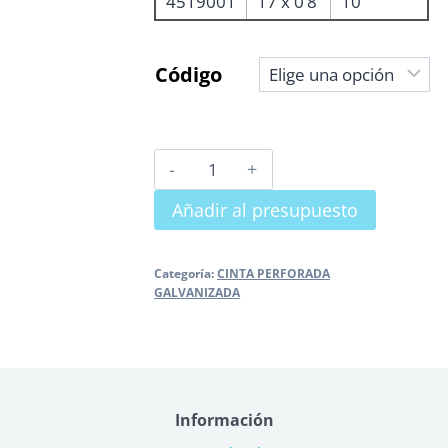
4519001
17 x 0’8
10
Código
CINTA
PERFORADA
Añadir al presupuesto
GALVANIZADA
cantidad
Categoría:
CINTA PERFORADA
GALVANIZADA
Información