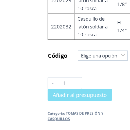
2202023
latón soldar a
1/8″
10 rosca
Casquillo de
H
2202032
latón soldar a
1/4″
10 rosca
Código
CASQUILLO
DE
Añadir al presupuesto
LATÓN
PARA
SOLDAR
Categoría:
TOMAS DE PRESIÓN Y
CASQUILLOS
cantidad