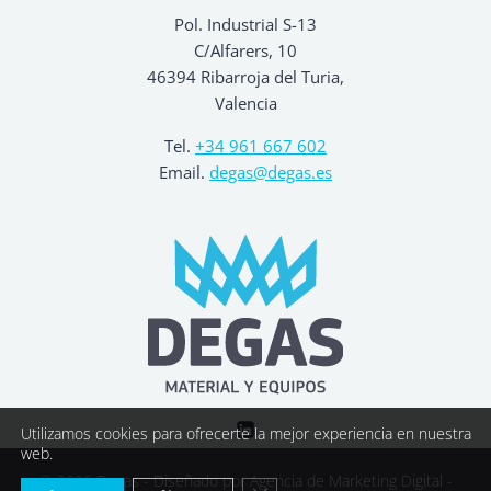
Pol. Industrial S-13
C/Alfarers, 10
46394 Ribarroja del Turia,
Valencia
Tel.
+34 961 667 602
Email.
degas@degas.es
Utilizamos cookies para ofrecerte la mejor experiencia en nuestra
web.
© 2026 Degas - Diseñado por
Agencia de Marketing Digital -
Cerrar el banner de cookies R