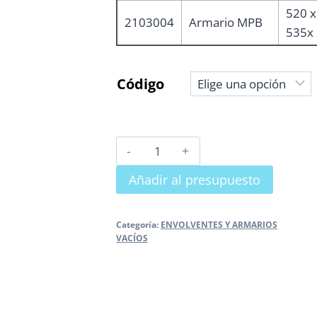
520 x
2103004
Armario MPB
535x
Código
ARMARIO
POLIÉSTER
Añadir al presupuesto
VACIO
MPB
cantidad
Categoría:
ENVOLVENTES Y ARMARIOS
VACÍOS