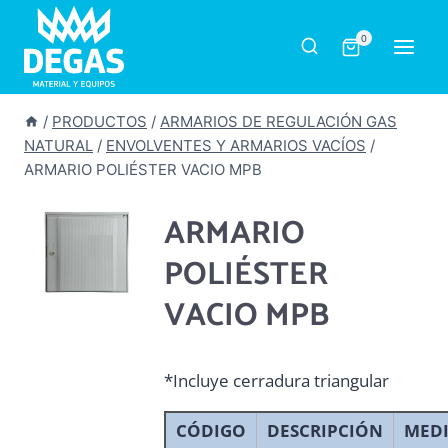
Saltar
al
0
contenido
/
PRODUCTOS
/
ARMARIOS DE REGULACIÓN GAS
NATURAL
/
ENVOLVENTES Y ARMARIOS VACÍOS
/
ARMARIO POLIÉSTER VACIO MPB
ARMARIO
POLIÉSTER
VACIO MPB
*Incluye cerradura triangular
CÓDIGO
DESCRIPCIÓN
MED