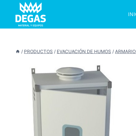
Saltar
al
IN
contenido
/
PRODUCTOS
/
EVACUACIÓN DE HUMOS
/
ARMARIO