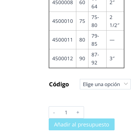
4500008
60
2″
64
75-
2
4500010
75
80
1/2″
79-
4500011
80
—
85
87-
4500012
90
3″
92
Código
ABRAZADERA
REFORZADA
Añadir al presupuesto
M8/10