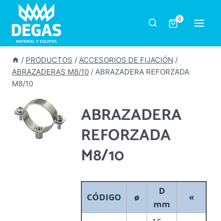
Saltar
al
0
contenido
/
PRODUCTOS
/
ACCESORIOS DE FIJACIÓN
/
ABRAZADERAS M8/10
/
ABRAZADERA REFORZADA
M8/10
ABRAZADERA
REFORZADA
M8/10
D
CÓDIGO
ø
«
mm