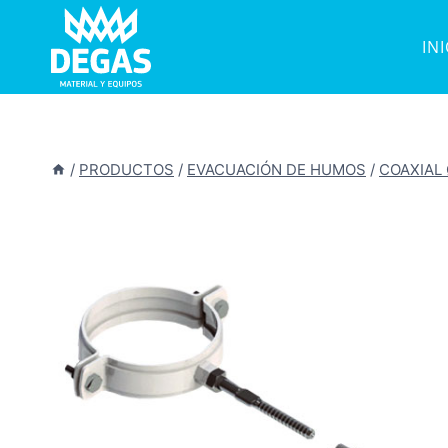
Saltar
al
IN
contenido
/
PRODUCTOS
/
EVACUACIÓN DE HUMOS
/
COAXIAL